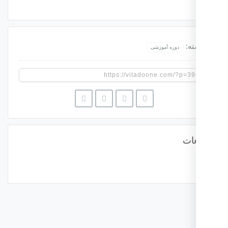
ه:
دوره آموزشی
غات